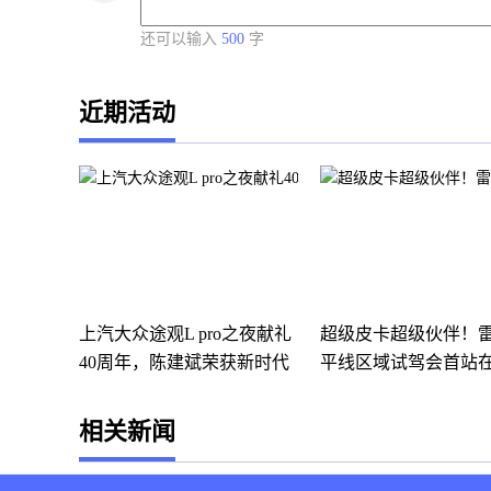
还可以输入
500
字
近期活动
上汽大众途观L pro之夜献礼
超级皮卡超级伙伴！
40周年，陈建斌荣获新时代
平线区域试驾会首站
最
热
相关新闻