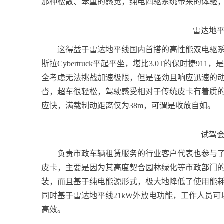
那种松散、笨重的感觉，纯电四驱系统带来的体验，
雷达地
这得益于雷达地平线国内首搭的高性能双电驱系统，
斯拉Cybertruck平起平坐，堪比3.0T的保时
全考虑无法挑战加速极限，但是强劲且响应迅速的
沓，超车很轻松，驾驶感受相对于传统皮卡有着质的提
应快，满载制动距离仅为38m，可谓是收放自如。
试驾
负责市政车辆租赁服务的行业客户代表也参与
皮卡，主要是因为其高度契合园林绿化等市政部门
装，而且基于纯电能源形式，极大地降低了使用能
同时基于雷达地平线21kW外放电功能，工作人员
高效。