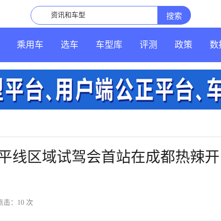
乘用车
选车
车型库
评测
政策
数
平线区域试驾会首站在成都热辣开
点击：10
次