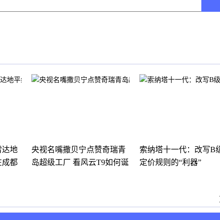
雷达地
央视名嘴撒贝宁点赞奇瑞青
索纳塔十一代：改写B
在成都
岛超级工厂 看风云T9如何诞
定价规则的“利器”
生