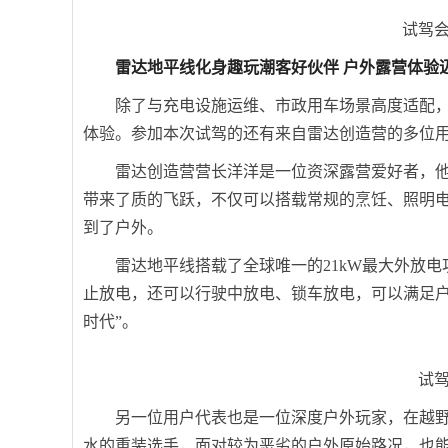
试驾
雷达地平线化身趣玩潮客好伙伴 户外露营体验
除了与充电设施运维、市政用车场景高度适配
体验。参加本次试驾的还有来自雷达创造营的多位
雷达创造营营长洋洋是一位资深露营爱好者，他
带来了质的飞跃，不仅可以搭载常规的烹饪、照明
到了户外。
雷达地平线搭载了全球唯一的21kW最大外放
止放电，还可以行驶中放电、锁车放电，可以满足户
时代”。
试
另一位用户代表也是一位深度户外玩家，在越
水的重装选手，面对较为恶劣的户外原始路况，也