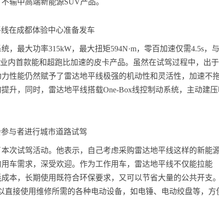
不输中高端新能源SUV产品。
平线在成都体验中心准备发车
最大功率315kW，最大扭矩594N·m，零百加速仅需4.5s，
捷911，是业内首款能和超跑比加速的皮卡产品。虽然在试驾过程中，出
动力性能仍然赋予了雷达地平线极强的机动性和灵活性，加速不
升，同时，雷达地平线搭载One-Box线控制动系统，主动建压
会参与者进行城市道路试驾
了本次试驾活动。他表示，自己考虑采购雷达地平线这样的新能
的用车需求，深受欢迎。作为工作用车，雷达地平线不仅能拉能
耗成本，长期使用既符合环保要求，又可以节省大量的公共开支
可以直接使用维修所需的各种电动设备，如电锤、电动绞盘等，方