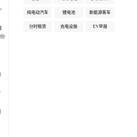
，
纯电动汽车
锂电池
新能源客车
分时租赁
充电设施
EV早报
拽
一份
物
外
潮