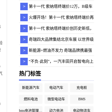
袭
>
第十一代 索纳塔终端价12万，B级车
市场迎来新一
>
火爆开场！第十一代 索纳塔终端价再
电
次降至12万
>
第十一代 索纳塔终端价创历史新低，
仅12万元，
>
奇瑞四大品牌集结北京车展 以世界级
验
水准引领汽
搬
>
新能源+燃油齐发力 奇瑞品牌携最强
产品矩阵亮相
>
“不负·此刻”，一汽丰田开启智电向上
静
新篇章
热门标签
气
新能源汽车
电动汽车
充电桩
燃料电池
微型电动车
BMS
涉
bms电池管理系统
动力电池
电动物流车
，