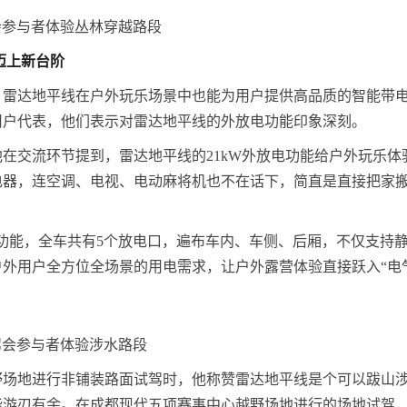
会参与者体验丛林穿越路段
迈上新台阶
，雷达地平线在户外玩乐场景中也能为用户提供高品质的智能带
用户代表，他们表示对雷达地平线的外放电功能印象深刻。
在交流环节提到，雷达地平线的21kW外放电功能给户外玩乐体
电器，连空调、电视、电动麻将机也不在话下，简直是直接把家
电功能，全车共有5个放电口，遍布车内、车侧、后厢，不仅支持
外用户全方位全场景的用电需求，让户外露营体验直接跃入“电
驾会参与者体验涉水路段
野场地进行非铺装路面试驾时，他称赞雷达地平线是个可以跋山
能游刃有余。在成都现代五项赛事中心越野场地进行的场地试驾