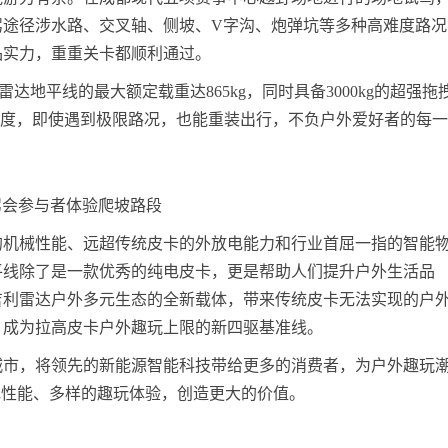
驾途径涉水路、交叉轴、侧坡、V字沟、炮弹坑等多种高难度路况
品实力，重重关卡都顺利通过。
达地平线的最大额定载重达865kg，同时具备3000kg的超强拖
爬坡度，即使遇到极限路况，也能重装出行，不负户外爱好者的每
驾会参与者体验爬坡路段
的机械性能、远超传统皮卡的外放电能力和行业首屈一指的智能
平线除了是一款优秀的纯电皮卡，更是帮助人们提升户外生活品
吉利雷达户外多元生态的全新载体，带来传统皮卡无法实现的户
，成为拉高皮卡户外趣玩上限的新四驱基准线。
城市，将领先的新能源智能科技带给更多的消费者，为户外趣玩
电性能、多样的趣玩体验，创造更大的价值。