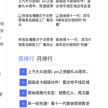
上汽大众途观L pro之夜
超级皮卡超级伙伴！雷
献礼40周年，陈建斌荣
达地平线区域试驾会首
获新
站
与特
于安
拖
央视名嘴撒贝宁点赞奇
索纳塔十一代：改写B
响
瑞青岛超级工厂 看风云
级车定价规则的“利器”
周排行
月排行
>
上汽大众途观L pro之夜献礼40周年，
源
陈建斌荣获新
>
超级皮卡超级伙伴！雷达地平线区域
。
试驾会首站
>
索纳塔换代车型：销售红火，再次赢
便
得市场青睐
>
新一轮热潮！第十一代索纳塔销售逆