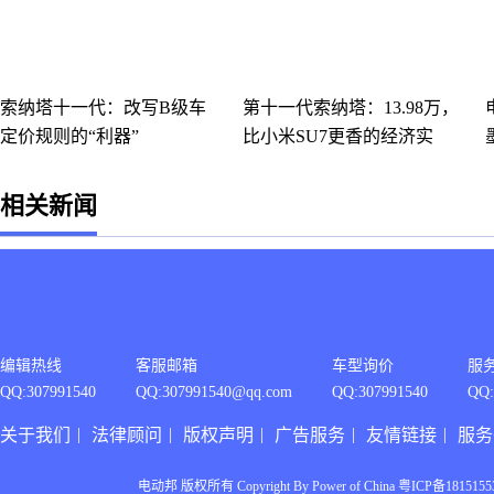
索纳塔十一代：改写B级车
第十一代索纳塔：13.98万，
定价规则的“利器”
比小米SU7更香的经济实
惠！
相关新闻
编辑热线
客服邮箱
车型询价
服
QQ:307991540
QQ:307991540@qq.com
QQ:307991540
QQ:
关于我们
法律顾问
版权声明
广告服务
友情链接
服务
电动邦 版权所有 Copyright By Power of China 粤ICP备1815155