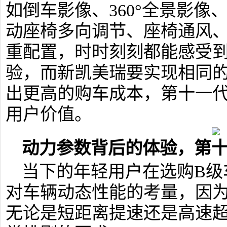
如倒车影像、360°全景影
动座椅多向调节、座椅通风
重配置，时时刻刻都能感受
验，而新凯美瑞要实现相同
出更高的购车成本，第十一代
用户价值。
动力参数背后的体验，第十
当下的年轻用户在选购B级
对车辆动态性能的考量，因
无论是短距离提速还是高速