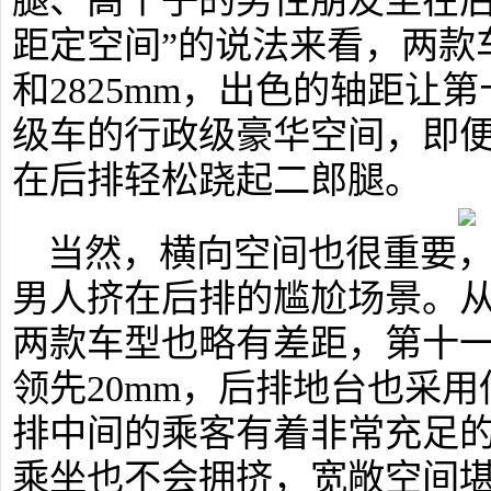
腿、高个子的男性朋友坐在后
距定空间”的说法来看，两款车
和2825mm，出色的轴距让
级车的行政级豪华空间，即便是
在后排轻松跷起二郎腿。
当然，横向空间也很重要
男人挤在后排的尴尬场景。
两款车型也略有差距，第十一
领先20mm，后排地台也采
排中间的乘客有着非常充足
乘坐也不会拥挤，宽敞空间堪