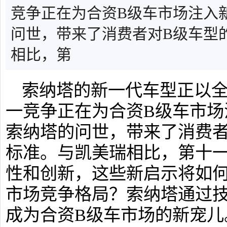
竞争正在为合资B级车市场注入
问世，带来了消费者对B级车型
相比，第
索纳塔的新一代车型正以
一竞争正在为合资B级车市场
索纳塔的问世，带来了消费者
标准。与凯美瑞相比，第十
性和创新，这些新启示将如
市场竞争格局？索纳塔通过
成为合资B级车市场的新宠儿