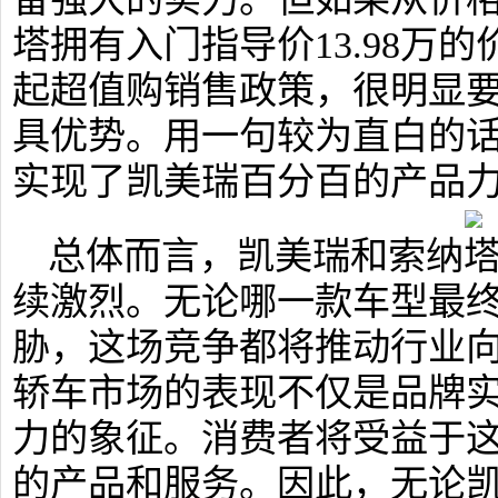
塔拥有入门指导价13.98万
起超值购销售政策，很明显要比
具优势。用一句较为直白的话
实现了凯美瑞百分百的产品力
总体而言，凯美瑞和索纳塔
续激烈。无论哪一款车型最
胁，这场竞争都将推动行业
轿车市场的表现不仅是品牌
力的象征。消费者将受益于
的产品和服务。因此，无论