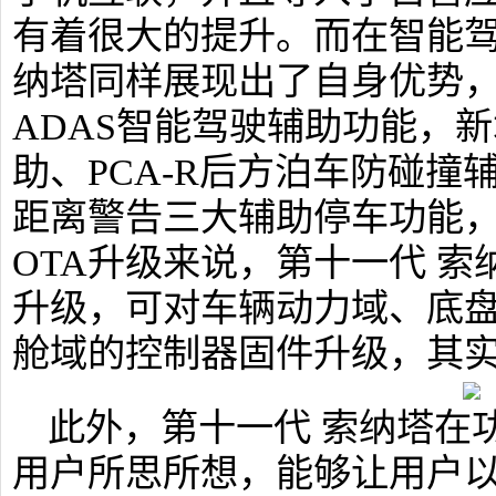
有着很大的提升。而在智能驾
纳塔同样展现出了自身优势
ADAS智能驾驶辅助功能
，
新
助
、
PCA-R后方泊车防碰撞
距离警告
三大辅助停车功能
OTA升级来说，第十一代 索
升级
，可对车辆动力域、底
舱域的控制器固件升级，
其
此外，第十一代 索纳塔在
用户所思所想，能够让用户