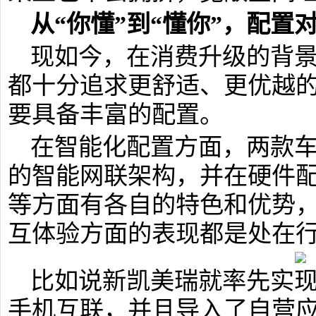
从“你懂”到“懂你”，配置
现如今，在消费升级的背
都十分追求更舒适、更优越
要具备丰富的配置。
在智能化配置方面，两款
的智能网联架构，并在硬件
等方面有各自的特色和优势
互体验方面的表现都是处在
比如说新凯美瑞就率先实
手机互联，并且导入了自营