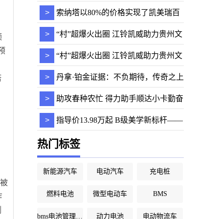
一代索纳塔更
>
索纳塔以80%的价格实现了凯美瑞百
分百的产品力
>
“村”超爆火出圈 江铃凯威助力贵州文
颇
预
娱产业
>
“村”超爆火出圈 江铃凯威助力贵州文
娱产业
>
丹拿·铂金证据：不负期待，传奇之上
塔
再塑传奇
>
助攻春种农忙 得力助手顺达小卡勤奋
穿梭乡间田
>
指导价13.98万起 B级美学新标杆——
北京现代第十
热门标签
新能源汽车
电动汽车
充电桩
主被
燃料电池
微型电动车
BMS
乍
侧
bms电池管理系统
动力电池
电动物流车