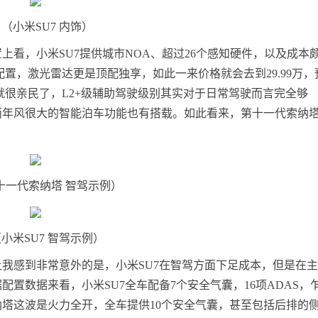
（小米SU7 内饰）
看，小米SU7提供城市NOA、超过26个感知硬件，以及成本
置，激光雷达更是顶配独享，如此一来价格就会去到29.99万，
塔就很亲民了，L2+级辅助驾驶级别其实对于日常驾驶而言完全够
两年风很大的智能泊车功能也有搭载。如此看来，第十一代索纳
十一代索纳塔 智驾示例）
小米SU7 智驾示例）
我感到非常意外的是，小米SU7在智驾方面下足成本，但是在
置数据来看，小米SU7全车配备7个安全气囊，16项ADAS，
塔这波是火力全开，全车提供10个安全气囊，甚至包括后排的