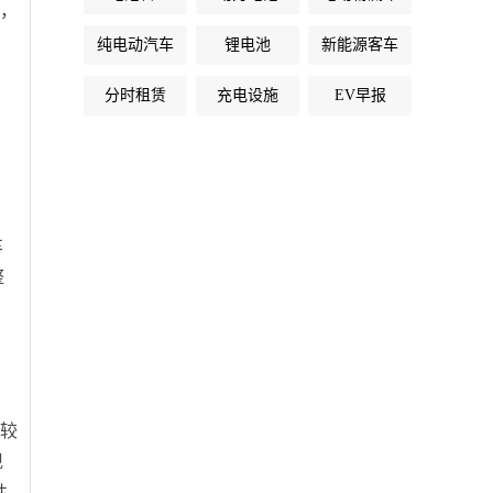
的，
纯电动汽车
锂电池
新能源客车
分时租赁
充电设施
EV早报
车
整
对较
现
性