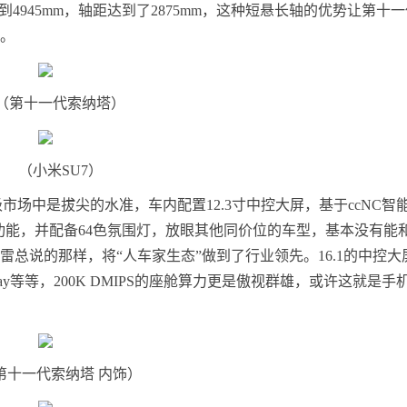
945mm，轴距达到了2875mm，这种短悬长轴的优势让第十一
7。
（第十一代索纳塔）
（小米SU7）
场中是拔尖的水准，车内配置12.3寸中控大屏，基于ccNC智
ife等功能，并配备64色氛围灯，放眼其他同价位的车型，基本没有能
雷总说的那样，将“人车家生态”做到了行业领先。16.1的中控大
play等等，200K DMIPS的座舱算力更是傲视群雄，或许这就是手
第十一代索纳塔 内饰）