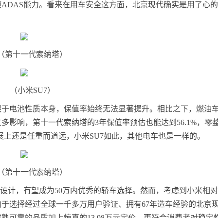
项ADAS能力。看来在用车安全这方面，北京现代确实是用了心
（第十一代索纳塔）
（小米SU7）
限于电池性质本身，保值率始终无法显著提升。相比之下，燃油
影响，第十一代索纳塔的3年保值率预估也能达到56.1%，零
展上还是任重而道远，小米SU7如此，其他电车也是一样的。
（第十一代索纳塔）
和设计，有望成为50万内优秀的轿车选择。然而，考虑到小米相
于选择经过全球一千多万用户验证、拥有67年造车经验的北京
可靠的品质加上惊喜的13.98万元定价，更符合消费者对稳定