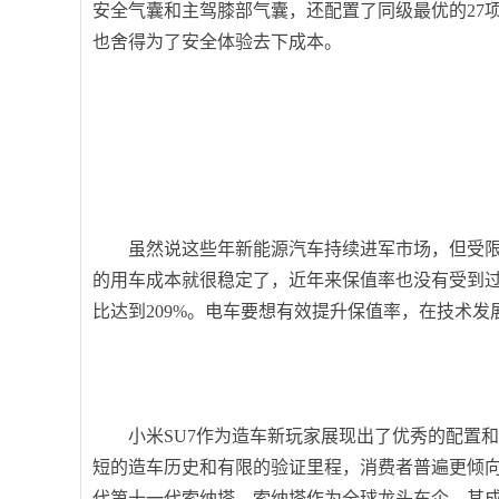
安全气囊和主驾膝部气囊，还配置了同级最优的27
也舍得为了安全体验去下成本。
虽然说这些年新能源汽车持续进军市场，但受
的用车成本就很稳定了，近年来保值率也没有受到过多
比达到209%。电车要想有效提升保值率，在技术发
小米SU7作为造车新玩家展现出了优秀的配置
短的造车历史和有限的验证里程，消费者普遍更倾向
代第十一代索纳塔。索纳塔作为全球龙头车企，其成熟