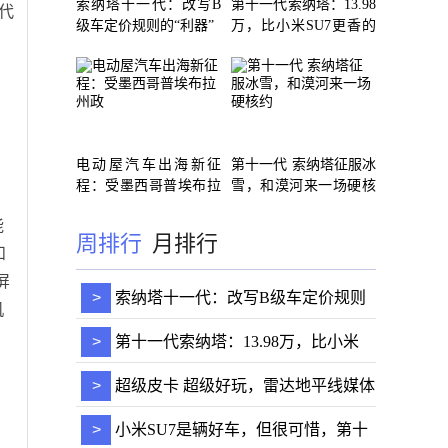
索纳塔十一代：改写B
第十一代索纳塔：13.98
代
级车定价规则的“利器”
万，比小米SU7更香的
经济实
电动屋汽车出海新征
第十一代 索纳塔征服冰
程：受墨西哥普埃布拉
雪，和漠河来一场硬核
州政
约
能
周排行
月排行
和
屏
>
索纳塔十一代：改写B级车定价规则
机
的“利器”
>
第十一代索纳塔：13.98万，比小米
SU7更香的经济实
>
超级皮卡 超级好玩，雷达地平线媒体
试驾会满电
>
小米SU7是辆好车，但很可惜，第十