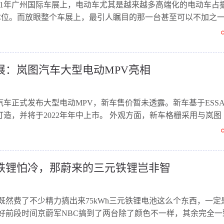
021年广州国际车展上，电动车尤其是越来越多高端化的电动车占
C位。而放眼整个车展上，最引人瞩目的那一台甚至可以不加之
车展：岚图汽车大型电动MPV亮相
图汽车正式发布大型电动MPV，新车售价暂未透露。新车基于ESS
造，并将于2022年年中上市。 外观方面，新车格栅采用与岚图
.
铁锂怕冷，那蔚来的三元铁锂岂非智
既然费了不少精力搞出来75kWh三元铁锂电池这么个东西，一定
恰好前段时间京蔚军NBC搞到了两台除了颜色不一样，其余完全一