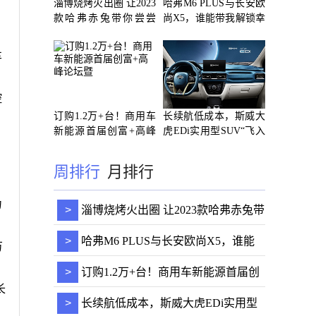
淄博烧烤火出圈 让2023
哈弗M6 PLUS与长安欧
款哈弗赤兔带你尝尝
尚X5，谁能带我解锁幸
鲜！
福生活
车
控
订购1.2万+台！商用车
长续航低成本，斯威大
新能源首届创富+高峰
虎EDi实用型SUV“飞入
论坛暨
寻常
周排行
月排行
力
>
淄博烧烤火出圈 让2023款哈弗赤兔带
你尝尝鲜！
>
哈弗M6 PLUS与长安欧尚X5，谁能
万
带我解锁幸福生活
>
订购1.2万+台！商用车新能源首届创
长
富+高峰论坛暨
>
长续航低成本，斯威大虎EDi实用型