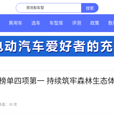
乘用车
选车
车型库
评测
政策
数
利榜单四项第一 持续筑牢森林生态
点击：10
次