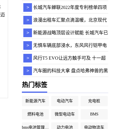
SUV“飞入寻常
长
>
长城汽车蝉联2022年度专利榜单四项
速迈
第一 持续筑牢
>
浪漫出租车汇聚点滴温暖，北京现代
承载梦想的
>
新能源战略顶层设计赋能 长城汽车已
掌握未来之
>
无惧车辆底部浸水，东风风行铠甲电
池通过超严
>
风行T5 EVO让远方触手可及 十一超
值优惠等你来
>
汽车圈的科技大拿 盘点哈弗神兽的黑
科技实力
热门标签
新能源汽车
电动汽车
充电桩
燃料电池
微型电动车
BMS
bms电池管理系统
动力电池
电动物流车