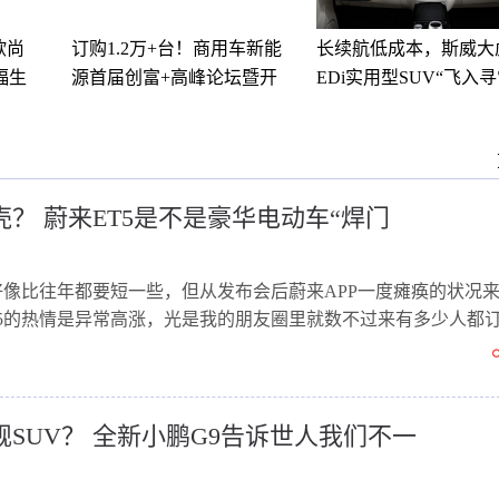
欧尚
订购1.2万+台！商用车新能
长续航低成本，斯威大
福生
源首届创富+高峰论坛暨开
EDi实用型SUV“飞入
瑞小
姓家”
壳？ 蔚来ET5是不是豪华电动车“焊门
ay好像比往年都要短一些，但从发布会后蔚来APP一度瘫痪的状况
T5的热情是异常高涨，光是我的朋友圈里就数不过来有多少人都
SUV？ 全新小鹏G9告诉世人我们不一