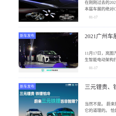
在刚刚过去的2
本届车展的绝对
存在...
01-17
2021广州
新车发布
11月17日，岚
生智能电动架构打
FREE类似的家族..
01-17
三元锂贵、
新车发布
当然不是。 蔚来
它的道理的。 