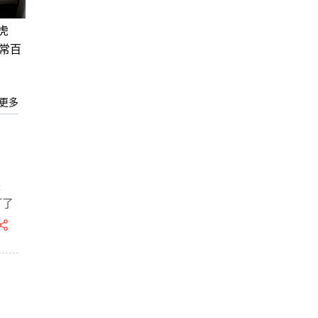
虎
寻常百
更多
来
订了