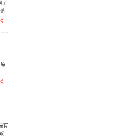
据了
一的
A原
是有
致