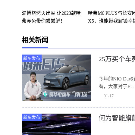
淄博烧烤火出圈 让2023款哈
哈弗M6 PLUS与长安
弗赤兔带你尝尝鲜！
X5，谁能带我解锁幸
活？
相关新闻
25万买个车
新车发布
今年的NIO D
看，大家对于E
车，当然，...
01-17
何为智能旗舰
新车发布