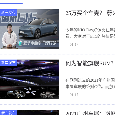
25万买个车壳？ 蔚
新车发布
今年的NIO Day好像比
看，大家对于ET5的热情
车，当然，...
01-17
何为智能旗舰SUV
新车发布
在刚刚过去的2021年广
本届车展的绝对C位。而放
存在...
01-17
2021广州车展：岚
新车发布