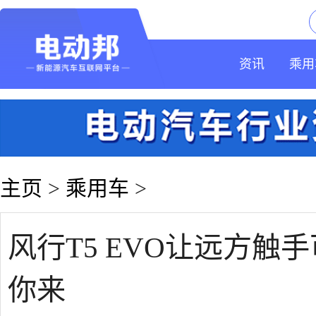
资讯
乘用
主页
>
乘用车
>
风行T5 EVO让远方触
你来