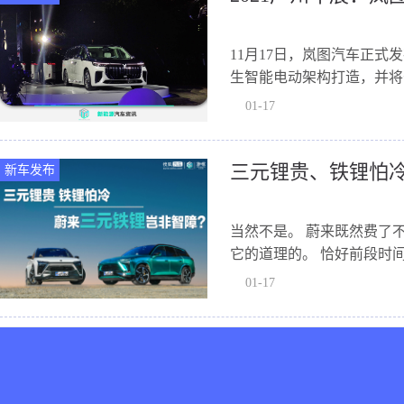
11月17日，岚图汽车正式
生智能电动架构打造，并将于
FREE类似的家族...
01-17
三元锂贵、铁锂怕
新车发布
当然不是。 蔚来既然费了
它的道理的。 恰好前段时
的全新...
01-17