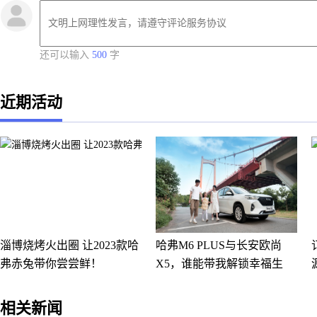
还可以输入
500
字
近期活动
淄博烧烤火出圈 让2023款哈
哈弗M6 PLUS与长安欧尚
弗赤兔带你尝尝鲜！
X5，谁能带我解锁幸福生
活？
相关新闻