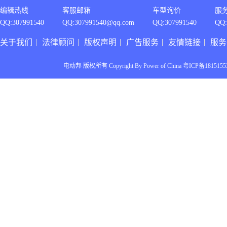
编辑热线
客服邮箱
车型询价
服
QQ:307991540
QQ:307991540@qq.com
QQ:307991540
QQ:
关于我们
法律顾问
版权声明
广告服务
友情链接
服务
电动邦 版权所有 Copyright By Power of China 粤ICP备1815155